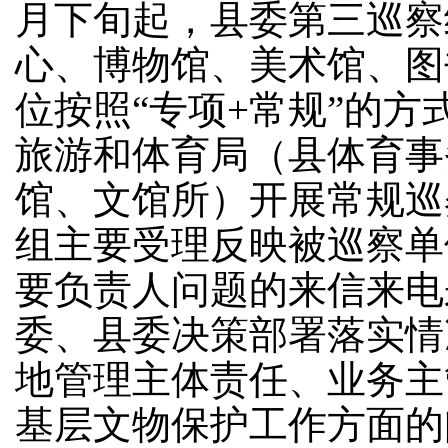
月
下旬
起，
县委
第三
巡察
心、博物馆、美术馆、图
位
按照
“专项
+
常规
”的方
旅游和体育局（县体育事
馆、文馆所）开展常规
巡
组主要受理反映
被巡察单
要负责人
问题
的来信来电
委
、县委决策部署落实
情
地管理主体责任、
业务主
基层文物保护工作方面的