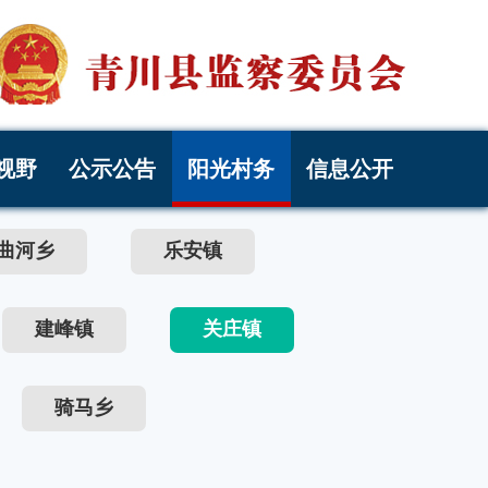
视野
公示公告
阳光村务
信息公开
曲河乡
乐安镇
建峰镇
关庄镇
骑马乡