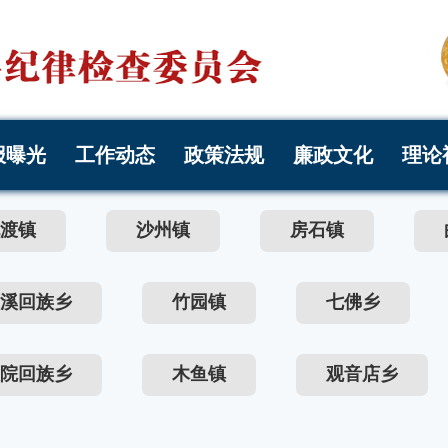
报曝光
工作动态
政策法规
廉政文化
理论
渡镇
沙州镇
房石镇
溪回族乡
竹园镇
七佛乡
院回族乡
木鱼镇
观音店乡