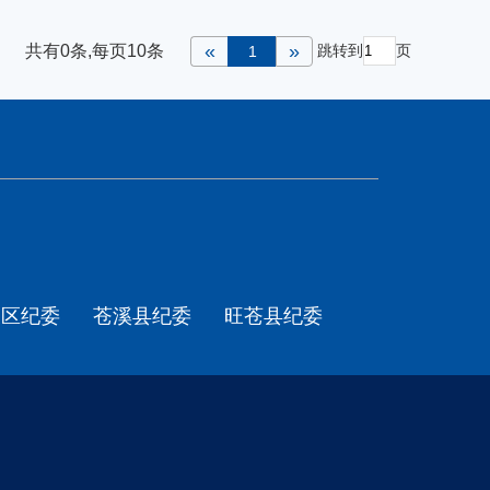
«
»
跳转到
页
共有0条,每页10条
1
天区纪委
苍溪县纪委
旺苍县纪委