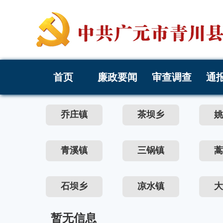
首页
廉政要闻
审查调查
通
乔庄镇
茶坝乡
姚
青溪镇
三锅镇
蒿
石坝乡
凉水镇
大
暂无信息