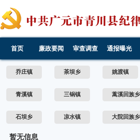
首页
廉政要闻
审查调查
通报曝光
乔庄镇
茶坝乡
姚渡镇
青溪镇
三锅镇
蒿溪回族乡
石坝乡
凉水镇
大院回族乡
暂无信息