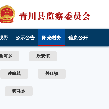
视野
公示公告
阳光村务
信息公开
曲河乡
乐安镇
建峰镇
关庄镇
骑马乡