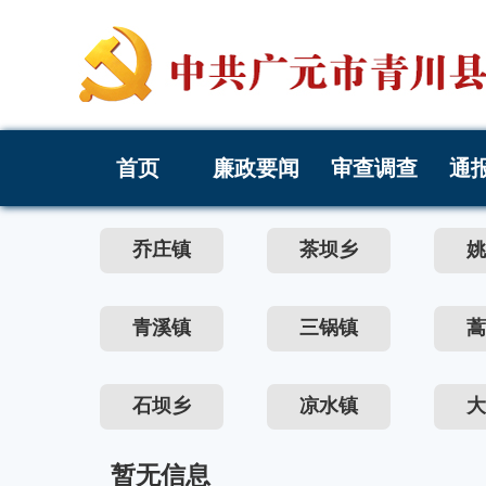
首页
廉政要闻
审查调查
通
乔庄镇
茶坝乡
姚
青溪镇
三锅镇
蒿
石坝乡
凉水镇
大
暂无信息