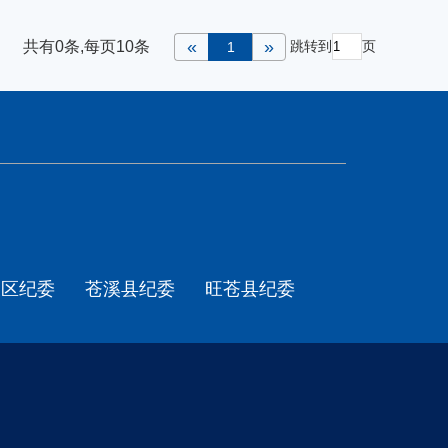
«
»
跳转到
页
共有0条,每页10条
1
天区纪委
苍溪县纪委
旺苍县纪委