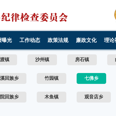
报曝光
工作动态
政策法规
廉政文化
理论
渡镇
沙州镇
房石镇
溪回族乡
竹园镇
七佛乡
院回族乡
木鱼镇
观音店乡