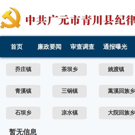
首页
廉政要闻
审查调查
通报曝光
乔庄镇
茶坝乡
姚渡镇
青溪镇
三锅镇
蒿溪回族乡
石坝乡
凉水镇
大院回族乡
暂无信息