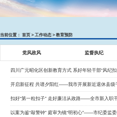
当前位置：
首页
>
工作动态
>
教育预防
党风政风
监督执纪
四川广元昭化区创新教育方式 系好年轻干部“风纪扣
开启新征程 共谱夕阳红——我市开展新近退休县级干
扣好“第一粒扣子” 走好廉洁从政路——全市新入职干部“
以案为鉴“敲警钟” 庭审为镜“明初心”——市纪委监