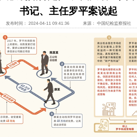
书记、主任罗平案说起
发布时间： 2024-04-11 09:41:36
来源： 中国纪检监察报社