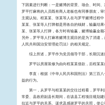
下因素进行判断：一是赌博的背景、场合、时间、
罗平打麻将的人员既有商人老板也有同事朋友，审
主观认知。程某某、张某等人在与罗平赌博过程中
某某、张某等人打牌都是用各自的钱财，输赢结果
某、张某等人打牌，各方时有输赢，赌博输赢金额
另外，罗平等人打麻将赌博主观目的是为了消遣，
人民共和国治安管理处罚法》的相关规定。
综上所述，罗平作为党员领导干部，长期沉迷
罗平以房屋装修为由向程某某借款，后程某某
李直：根据《中华人民共和国刑法》第三百八
益的行为。
第一，从罗平与程某某的交往过程看，罗平利
常委、县政府副县长期间，在该县工程项目规划建
拉近与罗平的关系、谋求及感谢罗平的关照，使公