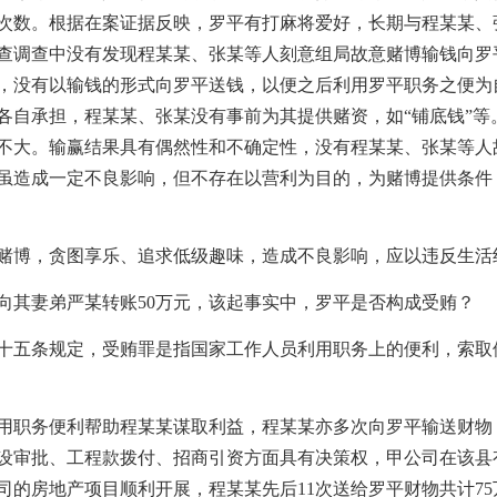
次数。根据在案证据反映，罗平有打麻将爱好，长期与程某某、
查调查中没有发现程某某、张某等人刻意组局故意赌博输钱向罗
，没有以输钱的形式向罗平送钱，以便之后利用罗平职务之便为
各自承担，程某某、张某没有事前为其提供赌资，如
“铺底钱”
不大。输赢结果具有偶然性和不确定性，没有程某某、张某等人
虽造成一定不良影响，但不存在以营利为目的，为赌博提供条件
赌博，贪图享乐、追求低级趣味，造成不良影响，应以违反生活
向其妻弟严某转账
50万元，该起事实中，罗平是否构成受贿？
十五条规定，受贿罪是指国家工作人员利用职务上的便利，索取
用职务便利帮助程某某谋取利益，程某某亦多次向罗平输送财物
设审批、工程款拨付、招商引资方面具有决策权，甲公司在该县
司的房地产项目顺利开展，程某某先后11次送给罗平财物共计7