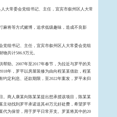
宾县人大常委会党组书记、主任，宜宾市叙州区人大常
地以打麻将等方式赌博，追求低级趣味，造成不良影
常委会党组书记、主任，宜宾市叙州区人大常委会党组
共计586.9万元。
帮助。2007年至2017年春节，为拉近与罗平的关
2018年，罗平以房屋装修为由向程某某借款，程某
约定利息、还款期限，至2022年案发，罗平未归
项目。商人康某向陈某某提出想承揽该项目，陈某某
某主动找到罗平承诺送其40万元好处费，希望罗平
罗某代为保管，用于罗平日常开支。罗某将其中的20