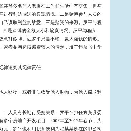
张某等多名商人老板在工作和生活中有交集，但与
平进行利益输送的客观情况。二是赌博参与人员的
自己谋取利益的故意。三是赌资的来源。罗平与程
等。四是赌博的金额大小和输赢情况。罗平与程某
故意打假牌、让罗平只赢不输、赢大额钱的情形。
，或者参与赌博赌资较大的情形，没有违反《中华
纪律追究其纪律责任。
他人财物，或者非法收受他人财物，为他人谋取利
，二人具有长期行受贿关系。罗平在担任宜宾县委
有多个房地产开发项目。
2007年至2017年春节，为
5万元，罗平也利用职务便利为程某某所在的甲公司