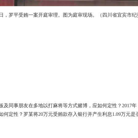
月28日，罗平受贿一案开庭审理。图为庭审现场。（四川省宜宾市
商人老板及同事朋友在多地以打麻将等方式赌博，应如何定性？201
如何定性？罗某将20万元受贿款存入银行并产生利息1.09万元