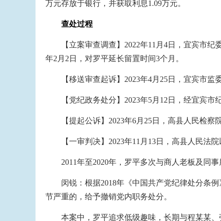
万元存放于银行，并获取利息1.09万元。
查处过程
【立案审查调查】
2022年11月4日，宜宾
年2月2日，对罗平延长留置时间3个月。
【移送审查起诉】
2023年4月25日，宜
【党纪政务处分】
2023年5月12日，经
【提起公诉】
2023年6月25日，高县人民
【一审判决】
2023年11月13日，高县人
2011年至2020年，罗平多次与商人老板及
闵锐：根据
2018年《中国共产党纪律处分
节严重的，给予撤销党内职务处分。
本案中，罗平追求低级趣味，长期与程某某、